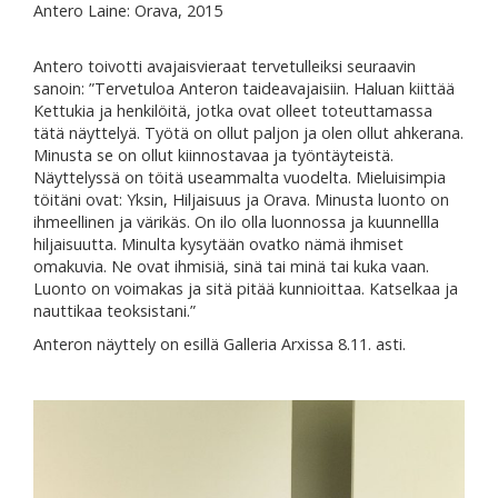
Antero Laine: Orava, 2015
Antero toivotti avajaisvieraat tervetulleiksi seuraavin
sanoin: ”Tervetuloa Anteron taideavajaisiin. Haluan kiittää
Kettukia ja henkilöitä, jotka ovat olleet toteuttamassa
tätä näyttelyä. Työtä on ollut paljon ja olen ollut ahkerana.
Minusta se on ollut kiinnostavaa ja työntäyteistä.
Näyttelyssä on töitä useammalta vuodelta. Mieluisimpia
töitäni ovat: Yksin, Hiljaisuus ja Orava. Minusta luonto on
ihmeellinen ja värikäs. On ilo olla luonnossa ja kuunnellla
hiljaisuutta. Minulta kysytään ovatko nämä ihmiset
omakuvia. Ne ovat ihmisiä, sinä tai minä tai kuka vaan.
Luonto on voimakas ja sitä pitää kunnioittaa. Katselkaa ja
nauttikaa teoksistani.”
Anteron näyttely on esillä Galleria Arxissa 8.11. asti.