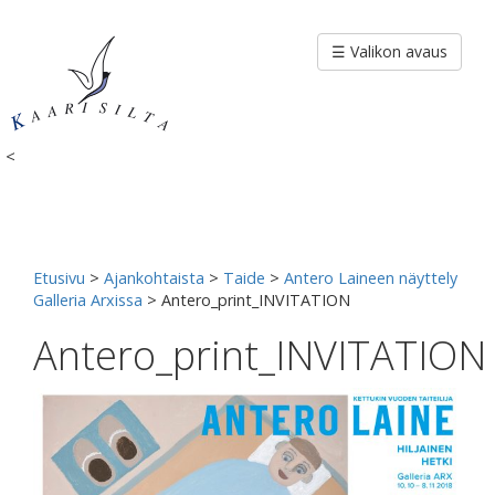
Siirry
sisältöön
☰ Valikon avaus
<
Etusivu
>
Ajankohtaista
>
Taide
>
Antero Laineen näyttely
Galleria Arxissa
>
Antero_print_INVITATION
Antero_print_INVITATION