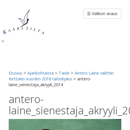
Siirry
sisältöön
☰ Valikon avaus
<
Etusivu
>
Ajankohtaista
>
Taide
>
Antero Laine valittiin
Kettukin Vuoden 2018 taiteilijaksi
>
antero-
laine_sienestaja_akryyli_2014
antero-
laine_sienestaja_akryyli_