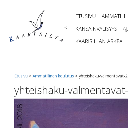
Siirry
sisältöön
ETUSIVU
AMMATILL
<
KANSAINVÄLISYYS
A
KAARISILLAN ARKEA
Etusivu
>
Ammatillinen koulutus
>
yhteishaku-valmentavat-
yhteishaku-valmentavat