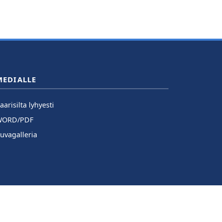
MEDIALLE
aarisilta lyhyesti
WORD/PDF
uvagalleria