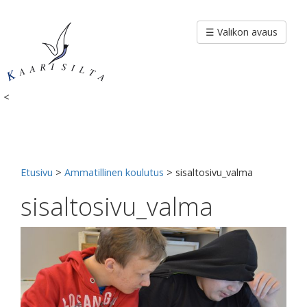
Siirry
sisältöön
☰ Valikon avaus
<
Etusivu
>
Ammatillinen koulutus
>
sisaltosivu_valma
sisaltosivu_valma