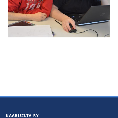
KAARISILTA RY