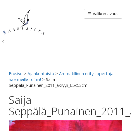
Siirry
sisältöön
☰ Valikon avaus
<
Etusivu
>
Ajankohtaista
>
Ammatillinen erityisopettaja –
hae meille töihin!
>
Saija
Seppälä_Punainen_2011_akryyli_65x53cm
Saija
Seppälä_Punainen_2011_