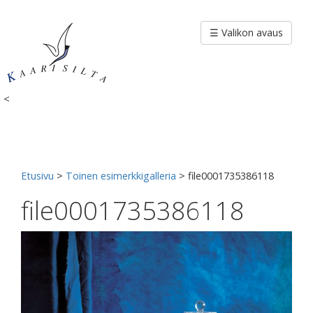
Siirry
sisältöön
☰ Valikon avaus
<
Etusivu
>
Toinen esimerkkigalleria
>
file0001735386118
file0001735386118