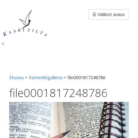
Siirry
sisältöön
☰ Valikon avaus
<
Etusivu
>
Esimerkkigalleria
>
file0001817248786
file0001817248786