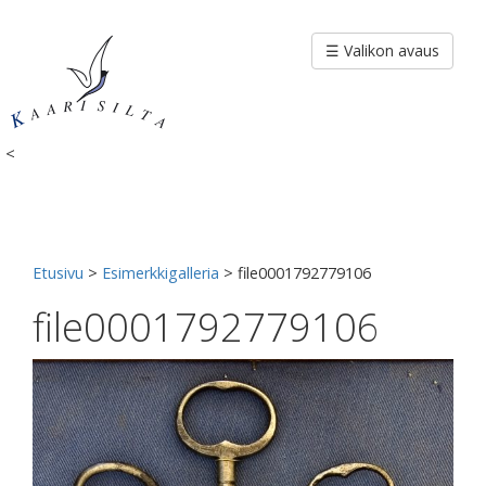
Siirry
sisältöön
☰ Valikon avaus
<
Etusivu
>
Esimerkkigalleria
>
file0001792779106
file0001792779106