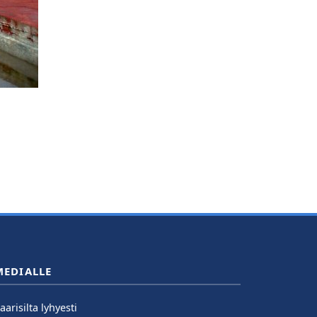
MEDIALLE
aarisilta lyhyesti