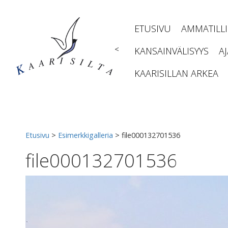
Siirry
sisältöön
ETUSIVU
AMMATILL
<
KANSAINVÄLISYYS
A
KAARISILLAN ARKEA
Etusivu
>
Esimerkkigalleria
>
file000132701536
file000132701536