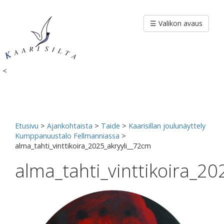
Siirry
sisältöön
☰ Valikon avaus
<
Etusivu
>
Ajankohtaista
>
Taide
>
Kaarisillan joulunäyttely
Kumppanuustalo Fellmanniassa
>
alma_tahti_vinttikoira_2025_akryyli__72cm
alma_tahti_vinttikoira_2